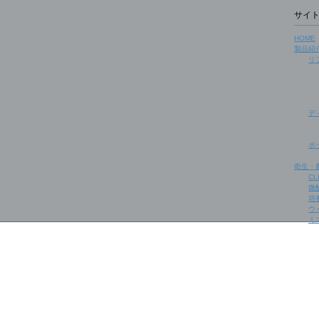
サイ
HOME
製品紹
リ
デ
ボ
衛生・
CL
微
培
ウ
ミ