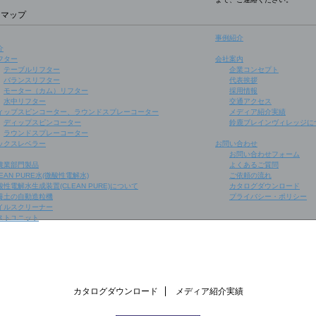
トマップ
事例紹介
介
フター
会社案内
テーブルリフター
企業コンセプト
バランスリフター
代表挨拶
モーター（カム）リフター
採用情報
水中リフター
交通アクセス
ィップスピンコーター、ラウンドスプレーコーター
メディア紹介実績
ディップスピンコーター
鈴鹿ブレインヴィレッジに
ラウンドスプレーコーター
ックスレベラー
お問い合わせ
お問い合わせフォーム
農業部門製品
よくあるご質問
EAN PURE水(微酸性電解水)
ご依頼の流れ
酸性電解水生成装置(CLEAN PURE)について
カタログダウンロード
養土の自動造粒機
プライバシー・ポリシー
イルスクリーナー
ストユニット
カタログダウンロード
メディア紹介実績