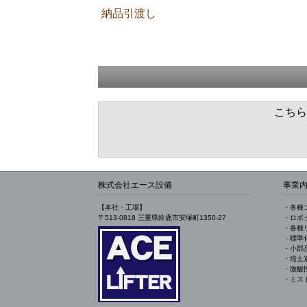
納品引渡し
こちら
株式会社エース設備
事業
【本社・工場】
・各種
〒513-0818 三重県鈴鹿市安塚町1350-27
・ロボ
・各種
・標準
・小部
・培土
・微酸
・ミス