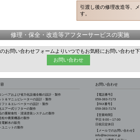
引渡し後の修理改造等、
す。
修理・保全・改造等アフターサービスの実施
のお問い合わせフォームよりいつでもお気軽にお問い合わせ下
お問い合わせ
内容
お問い合わせ
コンベアおよび省力化設備全般の設計・製作
【電話番号】
ット＆マニュピレーターの設計・製作
059-383-7173
リフト＆エレベーターの設計・製作
【FAX番号】
化エアー式リフターの製作
059-383-7174
品の重耐食性・浸漬塗装システムの製作
【営業時間】
造粒や農業機器の製作
平日 9:00～17:00
性電解水の販売
日祝日定休日
トユニットの製作
【メールでのお問い合わせ】
info@tecnoace.jp
まで、ご連絡ください。