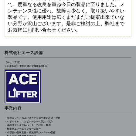
て、度重なる改良を重ね今日の製品に至りました。メ
ンテナンス性に優れ、故障も少なく、取り扱いやすい
製品です。使用用途は広くまだまだご提案出来ていな
い分野が沢山ございます。是非ご検討の上、弊社まで
お気軽にお問い合わせください。
株式会社エース設備
【本社・工場】
〒513-0818 三重県鈴鹿市安塚町1350-27
事業内容
・各種コンベアおよび省力化設備全般の設計・製作
・ロボット＆マニュピレーターの設計・製作
・各種リフト＆エレベーターの設計・製作
・標準化エアー式リフターの製作
・小部品の重耐食性・浸漬塗装システムの製作